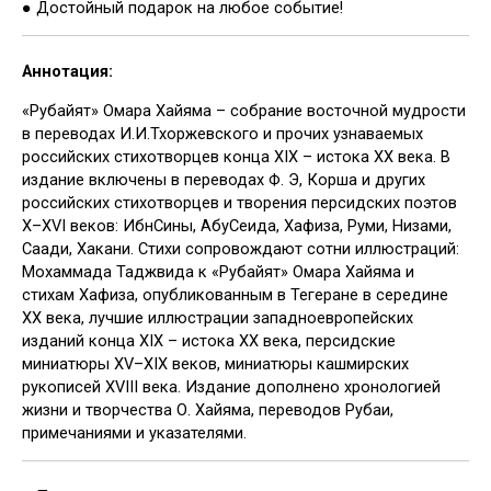
● Достойный подарок на любое событие!
Аннотация:
«Рубайят» Омара Хайяма – собрание восточной мудрости
в переводах И.И.Тхоржевского и прочих узнаваемых
российских стихотворцев конца XIX – истока ХХ века. В
издание включены в переводах Ф. Э, Корша и других
российских стихотворцев и творения персидских поэтов
X–XVI веков: ИбнСины, АбуСеида, Хафиза, Руми, Низами,
Саади, Хакани. Стихи сопровождают сотни иллюстраций:
Мохаммада Таджвида к «Рубайят» Омара Хайяма и
стихам Хафиза, опубликованным в Тегеране в середине
ХХ века, лучшие иллюстрации западноевропейских
изданий конца XIX – истока ХХ века, персидские
миниатюры XV–XIX веков, миниатюры кашмирских
рукописей XVIII века. Издание дополнено хронологией
жизни и творчества О. Хайяма, переводов Рубаи,
примечаниями и указателями.