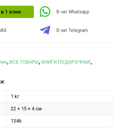
 в 1 клик
В чат Whatsapp
MAX
В чат Telegram
,
,
,
лия
ВСЕ ТОВАРЫ
КНИГИ ПОДАРОЧНЫЕ
и:
1 kг
22 × 15 × 4 см
1346