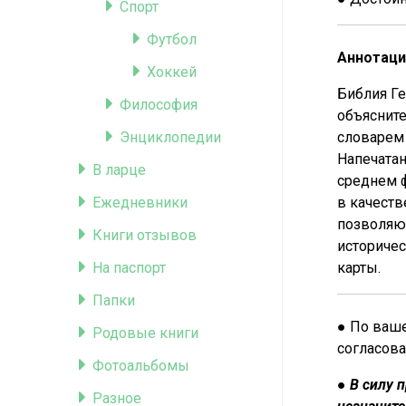
Спорт
Футбол
Аннотаци
Хоккей
Библия Ге
Философия
объясните
Энциклопедии
словарем
Напечатан
В ларце
среднем ф
Ежедневники
в качеств
позволяющ
Книги отзывов
историчес
На паспорт
карты.
Папки
● По ваше
Родовые книги
согласова
Фотоальбомы
●
В силу 
Разное