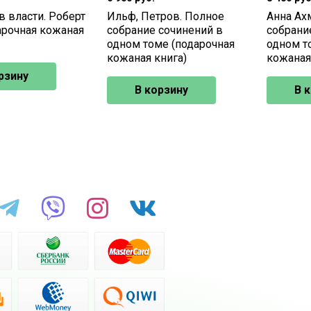
в власти. Роберт
Ильф, Петров. Полное
Анна Ах
арочная кожаная
собрание сочинений в
собрани
одном томе (подарочная
одном т
кожаная книга)
кожаная
рзину
В корзину
В 