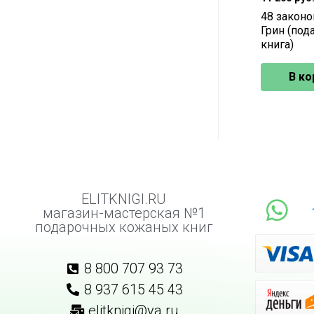
48 законо
Грин (под
книга)
В ко
ELITKNIGI.RU
магазин-мастерская №1
подарочных кожаных книг
8 800 707 93 73
8 937 615 45 43
elitknigi@ya.ru