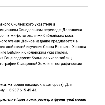
ткого библейского указателя и
адиционном Синодальном переводе. Дополнена
асочными фотографиями библейских мест.
ого чтения. Данное издание предлагается в
сех любителей изучения Слова Божьего. Хороша
ниге Библии и библейским указателем,
я Геце содержит большое число таблиц,
фотографии Священной Земли и географические
, материал накладок, цвет среза). Для
у — 8 937 615 45 43.
рмление (цвет кожи, размер и фурнитура) может