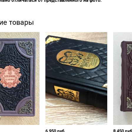
льно отличаться от представленного на фото.
ие товары
.
6 950
руб.
8 450
руб