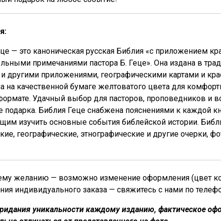
я:
це — это каноническая русская Библия «с приложением кра
льными примечаниями пастора Б. Геце». Она издана в тр
 и другими приложениями, географическими картами и кр
а на качественной бумаге желтоватого цвета для комфортн
ормате. Удачный выбор для пасторов, проповедников и в
е подарка. Библия Геце снабжена пояснениями к каждой к
им изучить основные события библейской истории. Библи
кие, географические, этнографические и другие очерки, 
му желанию — возможно изменение оформления (цвет кожи
ния индивидуального заказа — свяжитесь с нами по телефон
придания уникальности каждому изданию, фактическое офо