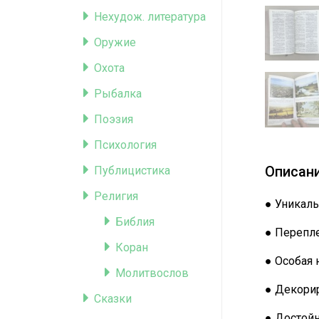
Нехудож. литература
Оружие
Охота
Рыбалка
Поэзия
Психология
Описани
Публицистика
Религия
● Уникаль
Библия
● Перепле
Коран
● Особая 
Молитвослов
● Декорир
Сказки
● Достой