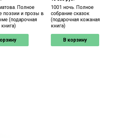
матова. Полное
1001 ночь. Полное
е поэзии и прозы в
собрание сказок
оме (подарочная
(подарочная кожаная
 книга)
книга)
корзину
В корзину