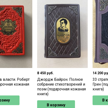
.
8 450
руб.
14 200
ру
в власти. Роберт
Джордж Байрон. Полное
33 страт
арочная кожаная
собрание стихотворений и
Грин (п
поэм (подарочная кожаная
книга)
книга)
рзину
В 
В корзину