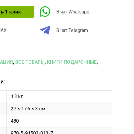
 в 1 клик
В чат Whatsapp
MAX
В чат Telegram
,
,
,
ИАЦИЯ
ВСЕ ТОВАРЫ
КНИГИ ПОДАРОЧНЫЕ
и:
1.3 kг
27 × 17.6 × 3 см
480
978-5-91503-013-7