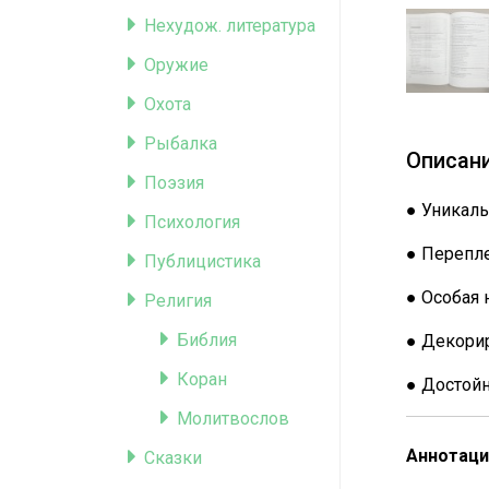
Нехудож. литература
Оружие
Охота
Рыбалка
Описани
Поэзия
● Уникаль
Психология
● Перепле
Публицистика
● Особая 
Религия
Библия
● Декорир
Коран
● Достой
Молитвослов
Аннотаци
Сказки