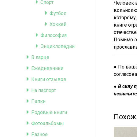
Спорт
Человек в
вольнолюб
Футбол
которому,
Хоккей
книге отр
отечеств
Философия
Помимо эт
Энциклопедии
прослави
В ларце
● По ваше
Ежедневники
согласова
Книги отзывов
●
В силу 
На паспорт
незначите
Папки
Родовые книги
Похож
Фотоальбомы
Разное